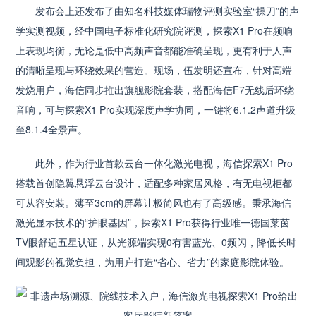
发布会上还发布了由知名科技媒体瑞物评测实验室“操刀”的声
学实测视频，经中国电子标准化研究院评测，探索X1 Pro在频响
上表现均衡，无论是低中高频声音都能准确呈现，更有利于人声
的清晰呈现与环绕效果的营造。现场，伍发明还宣布，针对高端
发烧用户，海信同步推出旗舰影院套装，搭配海信F7无线后环绕
音响，可与探索X1 Pro实现深度声学协同，一键将6.1.2声道升级
至8.1.4全景声。
此外，作为行业首款云台一体化激光电视，海信探索X1 Pro
搭载首创隐翼悬浮云台设计，适配多种家居风格，有无电视柜都
可从容安装。薄至3cm的屏幕让极简风也有了高级感。秉承海信
激光显示技术的“护眼基因”，探索X1 Pro获得行业唯一德国莱茵
TV眼舒适五星认证，从光源端实现0有害蓝光、0频闪，降低长时
间观影的视觉负担，为用户打造“省心、省力”的家庭影院体验。