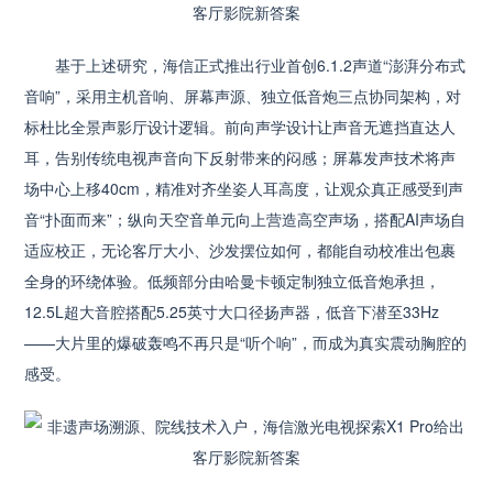
基于上述研究，海信正式推出行业首创6.1.2声道“澎湃分布式
音响”，采用主机音响、屏幕声源、独立低音炮三点协同架构，对
标杜比全景声影厅设计逻辑。前向声学设计让声音无遮挡直达人
耳，告别传统电视声音向下反射带来的闷感；屏幕发声技术将声
场中心上移40cm，精准对齐坐姿人耳高度，让观众真正感受到声
音“扑面而来”；纵向天空音单元向上营造高空声场，搭配AI声场自
适应校正，无论客厅大小、沙发摆位如何，都能自动校准出包裹
全身的环绕体验。低频部分由哈曼卡顿定制独立低音炮承担，
12.5L超大音腔搭配5.25英寸大口径扬声器，低音下潜至33Hz
——大片里的爆破轰鸣不再只是“听个响”，而成为真实震动胸腔的
感受。