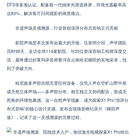
DTS等多项认证。配备新一代纳米光谱选择屏，环境光遮蔽率高
达83%，解决客厅日间观影的画质痛点。
非遗声场灵感溯源，行业首创澎湃分布式音响正式亮相
影院声场是本次发布会最大的升级。伍发明介绍，声学团队
历时98天、走访全球114家影院、与35位资深音响工程师深度交
流，最终通过好莱坞录音师黄浔在云南哈尼梯田的实地采录，找
到了突破方向。
哈尼族多声部合唱无需任何设备，仅凭人声在空旷山野中形
成天然立体声场——多声部分布、相互独立又协同配合，形成无
死角的环绕包裹感。这一自然声学现象，成为探索X1 Pro“澎湃分
布式音响”的核心设计灵感。发布会现场首映纪录片《梯田声
途》，记录了这一灵感溯源的完整过程。