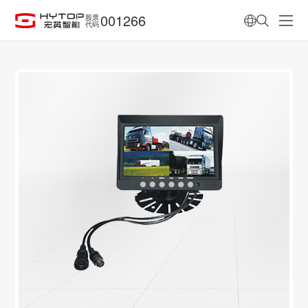
001266
股票
代码