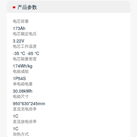
产品参数
电芯容量
173Ah
电芯额定电压
3.22V
电芯工作温度
-35 ℃ -65 ℃
电芯能量密度
174Wh/kg
电箱成组
1P54S
单电箱电量
30.08kWh
电箱尺寸
950*630*245mm
直流充电倍率
1C
直流放电倍率
1C
加热方式