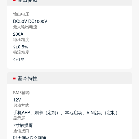
输出电压
DC50V-DC1000V
最大输出电流
200A
稳压精度
≤±0.5%
稳流精度
≤±1％
基本特性
BMS辅源
12V
启动方式
手机APP、刷卡（定制）、本地启动、VIN启动（定制）
显示屏
7寸触摸屏
通信接口
以太网/4G全网通