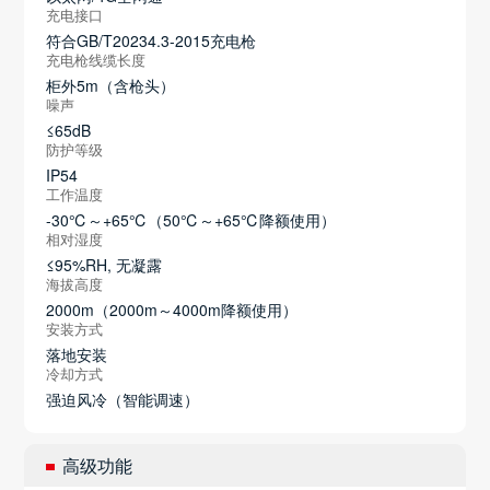
充电接口
符合GB/T20234.3-2015充电枪
充电枪线缆长度
柜外5m（含枪头）
噪声
≤65dB
防护等级
IP54
工作温度
-30℃～+65℃（50℃～+65℃降额使用）
相对湿度
≤95%RH, 无凝露
海拔高度
2000m（2000m～4000m降额使用）
安装方式
落地安装
冷却方式
强迫风冷（智能调速）
高级功能