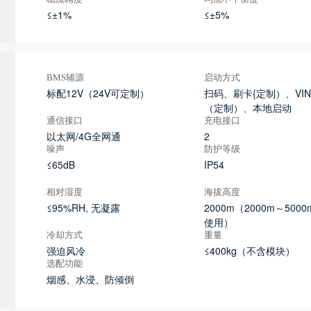
≤±1%
≤±5%
BMS辅源
启动方式
标配12V（24V可定制）
扫码、刷卡{定制）、VIN
（定制）、本地启动
通信接口
充电接口
以太网/4G全网通
2
噪声
防护等级
≤65dB
IP54
相对湿度
海拔高度
≤95%RH, 无凝露
2000m（2000m～500
使用）
冷却方式
重量
强迫风冷
≤400kg（不含模块）
选配功能
烟感、水浸、防倾倒