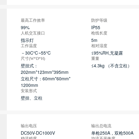
最高工作效率
防护等级
99%
IP55
人机交互接口
枪线长度
指示灯
5m
工作温度
相对湿度
－30C℃~55℃
≤95%RH,无凝露
尺寸(W*D*H)
重量
壁挂式：
≤4.3kg （不含立柱）
202mm*123mm*395mm
立柱尺寸：60mm*60mm*
1200mm
安装形式
壁挂、立柱
输出电压
输出总电流
DC50V-DC1000V
单枪250A，双枪500A
稳流精度
均流不平衡度