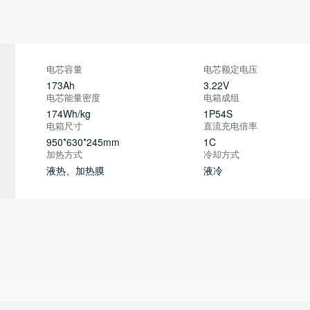
电芯容量
电芯额定电压
173Ah
3.22V
电芯能量密度
电箱成组
174Wh/kg
1P54S
电箱尺寸
直流充电倍率
950*630*245mm
1C
加热方式
冷却方式
液热、加热膜
液冷