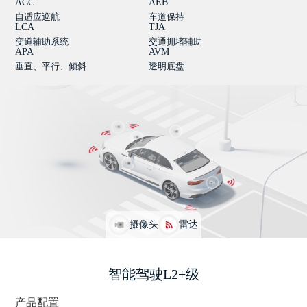
ACC
AEB
自适应巡航
车道保持
LCA
TJA
变道辅助系统
交通拥堵辅助
APA
AVM
垂直、平行、倾斜
透明底盘
摄像头
雷达
智能驾驶L2+级
产品配置