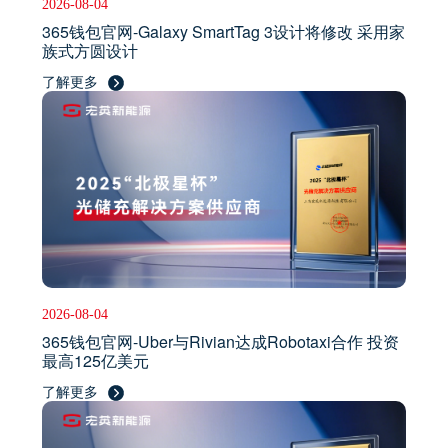
2026-08-04
365钱包官网-Galaxy SmartTag 3设计将修改 采用家
族式方圆设计
了解更多
2026-08-04
365钱包官网-Uber与Rivian达成Robotaxi合作 投资
最高125亿美元
了解更多