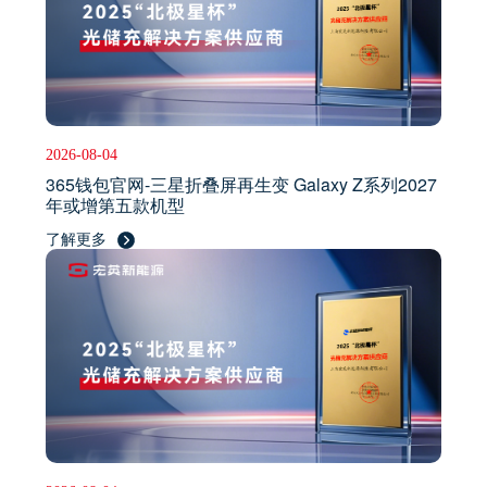
2026-08-04
365钱包官网-三星折叠屏再生变 Galaxy Z系列2027
年或增第五款机型
了解更多