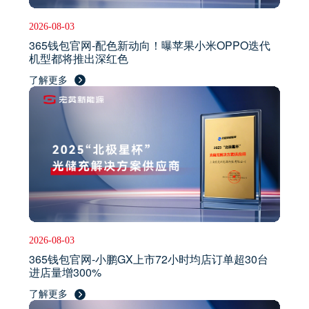
2026-08-03
365钱包官网-配色新动向！曝苹果小米OPPO迭代
机型都将推出深红色
了解更多
2026-08-03
365钱包官网-小鹏GX上市72小时均店订单超30台
进店量增300%
了解更多