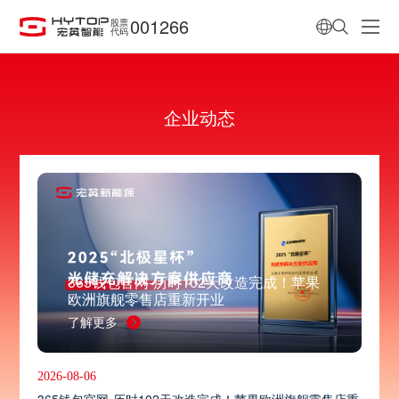
001266
股票
代码
企业动态
365钱包官网-历时102天改造完成！苹果
欧洲旗舰零售店重新开业
了解更多
2026-08-06
365钱包官网-历时102天改造完成！苹果欧洲旗舰零售店重