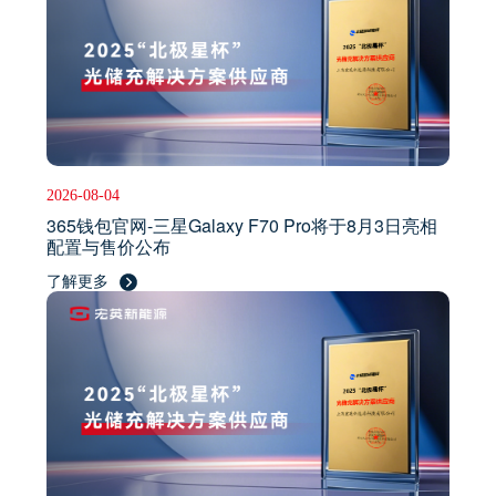
2026-08-04
365钱包官网-三星Galaxy F70 Pro将于8月3日亮相
配置与售价公布
了解更多