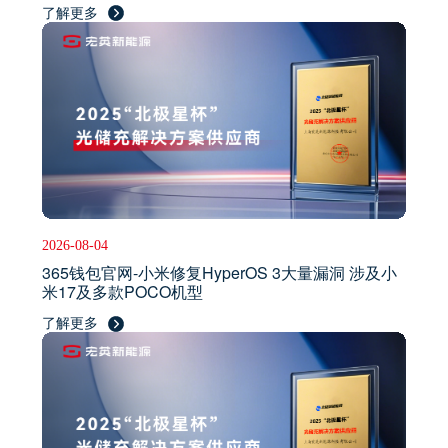
了解更多
2026-08-04
365钱包官网-小米修复HyperOS 3大量漏洞 涉及小
米17及多款POCO机型
了解更多