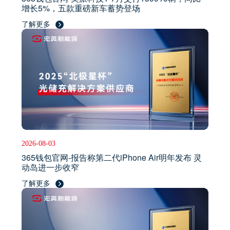
增长5%，五款重磅新车蓄势登场
了解更多
2026-08-03
365钱包官网-报告称第二代iPhone Air明年发布 灵
动岛进一步收窄
了解更多