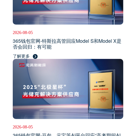
2026-08-05
365钱包官网-特斯拉高管回应Model S和Model X是
否会回归：有可能
了解更多
2026-08-05
365钱包官网-豆包、元宝等AI平台回应“高考期间AI