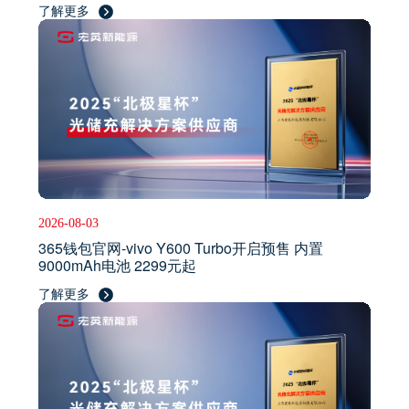
了解更多
2026-08-03
365钱包官网-vivo Y600 Turbo开启预售 内置
9000mAh电池 2299元起
了解更多