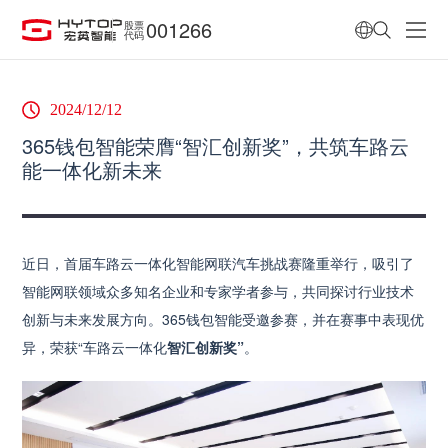
001266
股票
代码
2024/12/12
365钱包智能荣膺“智汇创新奖”，共筑车路云
能一体化新未来
近日，首届车路云一体化智能网联汽车挑战赛隆重举行，吸引了
智能网联领域众多知名企业和专家学者参与，共同探讨行业技术
创新与未来发展方向。365钱包智能受邀参赛，并在赛事中表现优
异，荣获“车路云一体化
智汇创新奖”
。